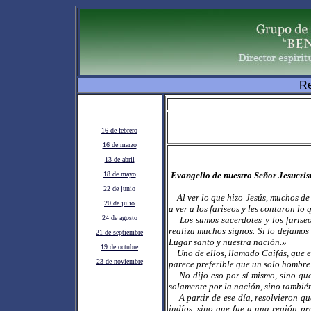
Re
16 de febrero
16 de marzo
13 de abril
18 de mayo
Evangelio de nuestro Señor Jesucris
22 de junio
Al ver lo que hizo Jesús, muchos de 
20 de julio
a ver a los fariseos y les contaron lo
24 de agosto
Los sumos sacerdotes y los farise
realiza muchos signos. Si lo dejamos 
21 de septiembre
Lugar santo y nuestra nación.»
19 de octubre
Uno de ellos, llamado Caifás, que e
23 de noviembre
parece preferible que un solo hombre
No dijo eso por sí mismo, sino que 
solamente por la nación, sino también
A partir de ese día, resolvieron que
judíos, sino que fue a una región pr