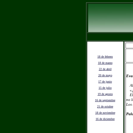
18 de febrero
18 de marzo
22 de abril
20 de mayo
Evan
17 de junio
Al b
15 de julio
«¿Po
19 de agosto
El r
no l
16 de septiembre
Los 
21 de octubre
18 de noviembre
Pala
16 de diciembre