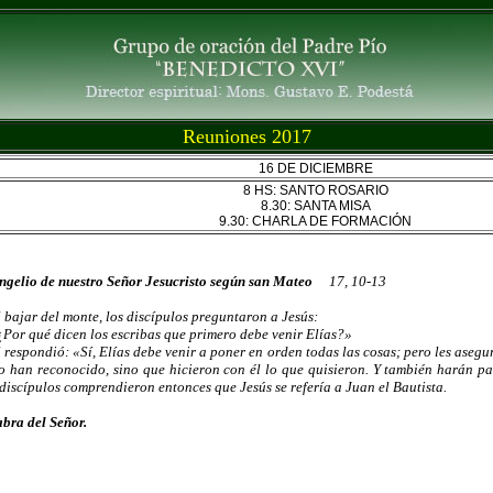
Reuniones 2017
16 DE DICIEMBRE
8 HS: SANTO ROSARIO
8.30: SANTA MISA
9.30: CHARLA DE FORMACIÓN
gelio de nuestro Señor Jesucristo según san Mateo
17, 10-13
ajar del monte, los discípulos preguntaron a Jesús:
r qué dicen los escribas que primero debe venir Elías?»
espondió: «Sí, Elías debe venir a poner en orden todas las cosas; pero les asegur
o han reconocido, sino que hicieron con él lo que quisieron. Y también harán p
discípulos comprendieron entonces que Jesús se refería a Juan el Bautista.
bra del Señor.