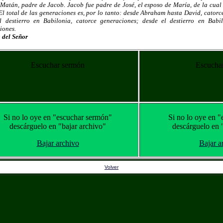
Matán, padre de Jacob. Jacob fue padre de José, el esposo de María, de la cual
 El total de las generaciones es, por lo tanto: desde Abraham hasta David, cator
l destierro en Babilonia, catorce generaciones; desde el destierro en Babil
iones.
 del Señor
Escuchar sermón
Escuchar
Si no lo oye en "escuchar sermón"
Si no lo oye en "
descárguelo en "bajar archivo"
descárguelo en 
Bajar archivo
Bajar a
Volver