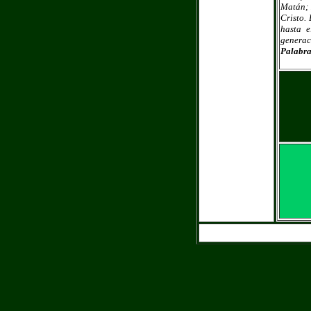
Matán; 
Cristo.
hasta e
generac
Palabra