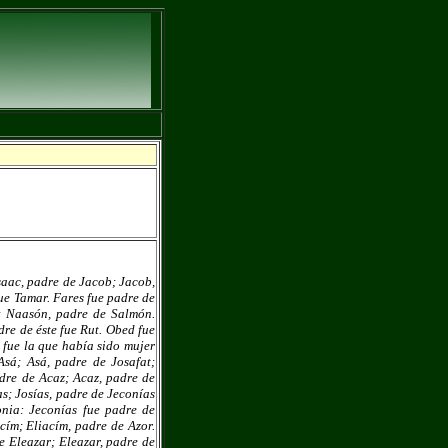
saac, padre de Jacob; Jacob,
fue Tamar. Fares fue padre de
 Naasón, padre de Salmón.
re de éste fue Rut. Obed fue
 fue la que había sido mujer
sá; Asá, padre de Josafat;
dre de Acaz; Acaz, padre de
s; Josías, padre de Jeconías
onia: Jeconías fue padre de
cím; Eliacím, padre de Azor.
e Eleazar; Eleazar, padre de