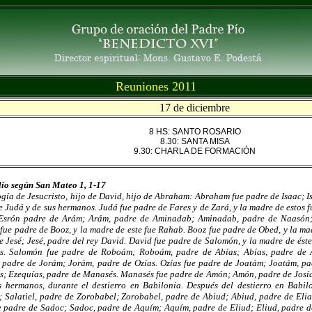
Reuniones 2011
17 de diciembre
8 HS: SANTO ROSARIO
8.30: SANTA MISA
9.30: CHARLA DE FORMACIÓN
io según San Mateo 1, 1-17
gía de Jesucristo, hijo de David, hijo de Abraham: Abraham fue padre de Isaac; I
e Judá y de sus hermanos. Judá fue padre de Fares y de Zará, y la madre de estos 
Esrón padre de Arám; Arám, padre de Aminadab; Aminadab, padre de Naasón;
fue padre de Booz, y la madre de este fue Rahab. Booz fue padre de Obed, y la mad
e Jesé; Jesé, padre del rey David. David fue padre de Salomón, y la madre de éste
s. Salomón fue padre de Roboám; Roboám, padre de Abías; Abías, padre de A
, padre de Jorám; Jorám, padre de Ozías. Ozías fue padre de Joatám; Joatám, pa
s; Ezequías, padre de Manasés. Manasés fue padre de Amón; Amón, padre de Josía
s hermanos, durante el destierro en Babilonia. Después del destierro en Babil
l; Salatiel, padre de Zorobabel; Zorobabel, padre de Abiud; Abiud, padre de Elia
e padre de Sadoc; Sadoc, padre de Aquím; Aquím, padre de Eliud; Eliud, padre d