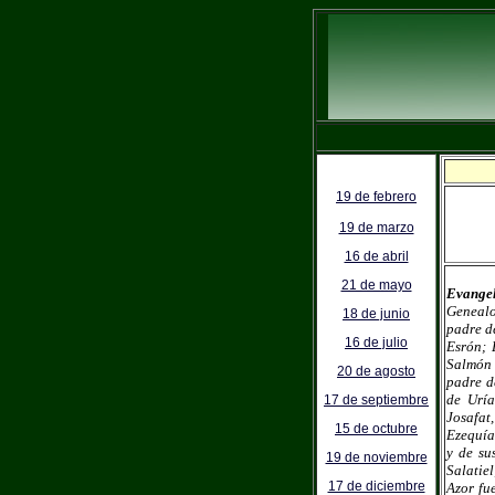
19 de febrero
19 de marzo
16 de abril
21 de mayo
Evangel
Genealo
18 de junio
padre d
16 de julio
Esrón; 
Salmón 
20 de agosto
padre d
de Uría
17 de septiembre
Josafat
15 de octubre
Ezequía
y de su
19 de noviembre
Salatie
17 de diciembre
Azor fu