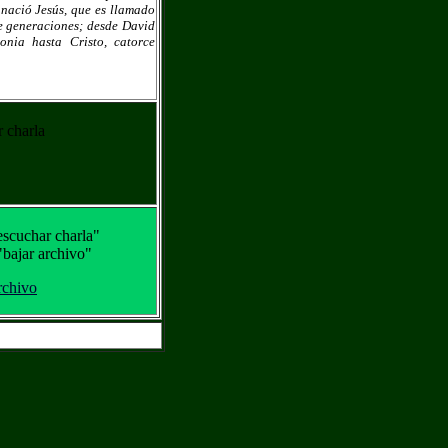
 nació Jesús, que es llamado
ce generaciones; desde David
onia hasta Cristo, catorce
 charla
escuchar charla"
"bajar archivo"
rchivo