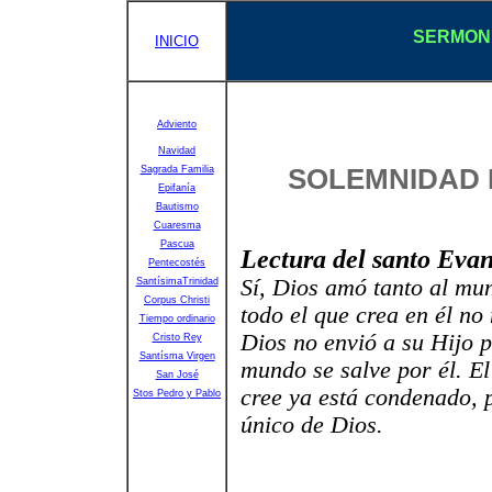
SERMONE
INICIO
Adviento
Navidad
Sagrada Familia
SOLEMNIDAD D
Epifanía
Bautismo
Cuaresma
Pascua
Lectura del santo Eva
Pentecostés
Sí, Dios amó tanto al mu
SantísimaTrinidad
Corpus Christi
todo el que crea en él no
Tiempo ordinario
Dios no envió a su Hijo 
Cristo Rey
Santísma Virgen
mundo se salve por él. El
San José
cree ya está condenado, 
Stos Pedro y Pablo
único de Dios.