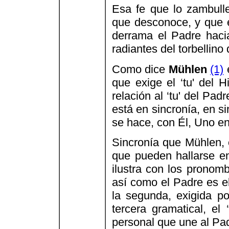
Esa fe que lo zambull
que desconoce, y que 
derrama el Padre hacia
radiantes del torbellino
Como dice
Mühlen
(1)
e
que exige el ‘tu' del H
relación al ‘tu' del Pa
está en sincronía, en s
se hace, con Él, Uno en
Sincronía que Mühlen, e
que pueden hallarse e
ilustra con los pronom
así como el Padre es el 
la segunda, exigida po
tercera gramatical, el ‘
personal que une al Pad