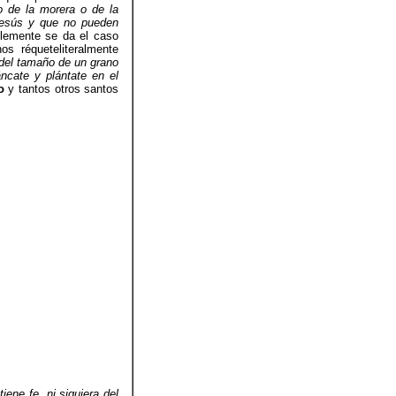
o de la morera o de la
 Jesús y que no pueden
blemente se da el caso
os réqueteliteralmente
 del tamaño de un grano
ncate y plántate en el
o
y tantos otros santos
ene fe, ni siquiera del