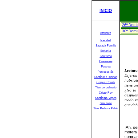
INICIO
26º Domi
30º Domi
Adviento
Navidad
Sagrada Familia
Epifanía
Bautismo
Cuaresma
Pascua
Lectura
Pentecostés
Dijeron
SantísimaTrinidad
habríai
Corpus Christi
tiene u
Tiempo ordinario
¿No le 
Cristo Rey
después
Santísma Virgen
modo vo
San José
que deb
Stos Pedro y Pablo
¡Ah, se
morera
compar