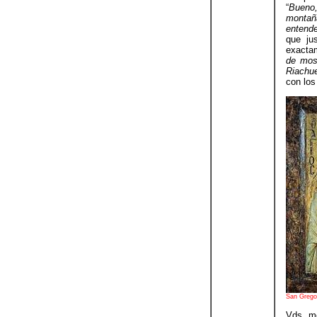
“
Bueno,
montañ
entende
que jus
exactam
de mos
Riachue
con los
San Grego
Vds. me