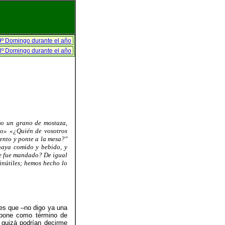
9º Domingo durante el año
3º Domingo durante el año
omo un grano de mostaza,
ido» «¿Quién de vosotros
ento y ponte a la mesa?"
haya comido y bebido, y
le fue mandado? De igual
inútiles; hemos hecho lo
es que –no digo ya una
 pone como término de
 quizá podrían decirme