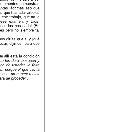
s momentos en nuestras
antas lágrimas eso que
s que trasladar árboles
 ese trabajo, que no le
 ese examen; y Dios,
nos las has dado! (Es
es pero no siempre tal
os dirías que si y ¡qué
ezar, dijimos, para qué
e allí está la condición
se les dará, busquen y
uno de ustedes le falta
ar, porque el que vacila
sigue-
no espere recibir
era de proceder
”.