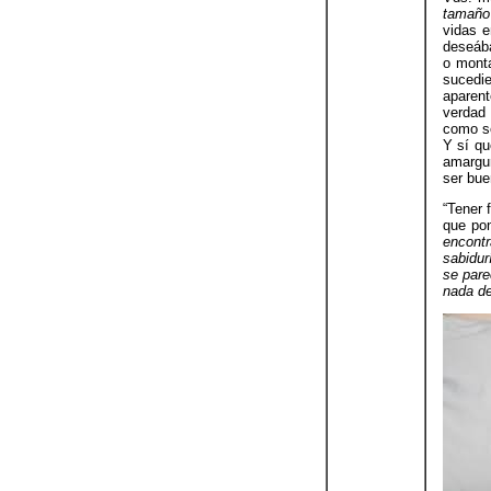
tamaño
vidas e
deseába
o monta
sucedi
aparen
verdad 
como se
Y sí qu
amargur
ser bue
“Tener 
que pon
encontr
sabidur
se pare
nada de