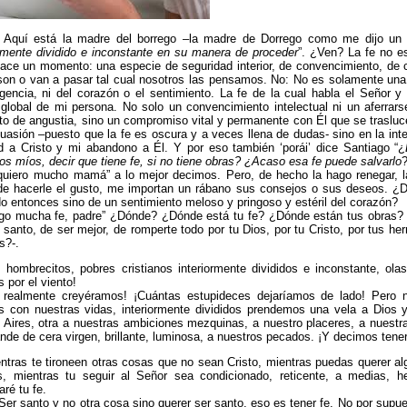
” Aquí está la madre del borrego –la madre de Dorrego como me dijo un e
ormente dividido e inconstante en su manera de proceder
”. ¿Ven? La fe no 
ace un momento: una especie de seguridad interior, de convencimiento, de 
on o van a pasar tal cual nosotros las pensamos. No: No es solamente una
ligencia, ni del corazón o el sentimiento. La fe de la cual habla el Señor 
 global de mi persona. No solo un convencimiento intelectual ni un aferrar
 de angustia, sino un compromiso vital y permanente con Él que se trasluc
uasión –puesto que la fe es oscura y a veces llena de dudas- sino en la int
ad a Cristo y mi abandono a Él. Y por eso también ‘porái’ dice Santiago “¿
s míos, decir que tiene fe, si no tiene obras? ¿Acaso esa fe puede salvarlo
?
 quiero mucho mamá” a lo mejor decimos. Pero, de hecho la hago renegar,
de hacerle el gusto, me importan un rábano sus consejos o sus deseos. ¿
o entonces sino de un sentimiento meloso y pringoso y estéril del corazón?
ngo mucha fe, padre” ¿Dónde? ¿Dónde está tu fe? ¿Dónde están tus obras?
 santo, de ser mejor, de romperte todo por tu Dios, por tu Cristo, por tus 
s?-.
 hombrecitos, pobres cristianos interiormente divididos e inconstante, ol
s por el viento!
i realmente creyéramos! ¡Cuántas estupideces dejaríamos de lado! Pero 
 con nuestras vidas, interiormente divididos prendemos una vela a Dios y
Aires, otra a nuestras ambiciones mezquinas, a nuestro placeres, a nuestras
ande de cera virgen, brillante, luminosa, a nuestros pecados. ¡Y decimos tener
ntras te tironeen otras cosas que no sean Cristo, mientras puedas querer al
s, mientras tu seguir al Señor sea condicionado, reticente, a medias, h
aré tu fe.
Ser santo y no otra cosa sino querer ser santo, eso es tener fe. No por supu