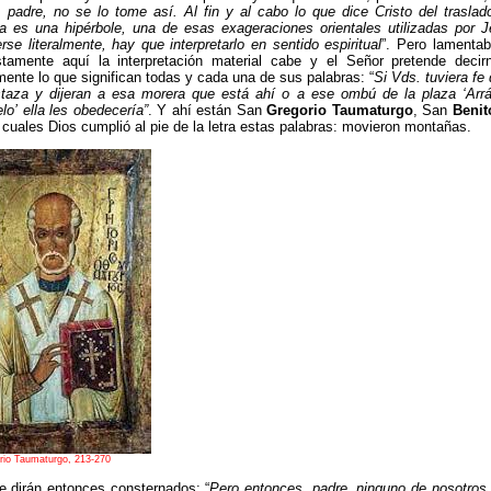
 padre, no se lo tome así. Al fin y al cabo lo que dice Cristo del traslad
a es una hipérbole, una de esas exageraciones orientales utilizadas por
rse literalmente, hay que interpretarlo en sentido espiritual
”. Pero lamenta
tamente aquí la interpretación material cabe y el Señor pretende decirn
ente lo que significan todas y cada una de sus palabras: “
Si Vds. tuviera fe
taza y dijeran a esa morera que está ahí o a ese ombú de la plaza ‘Arrá
lo’
ella les obedecería”
. Y ahí están San
Gregorio Taumaturgo
, San
Benit
 cuales Dios cumplió al pie de la letra estas palabras: movieron montañas.
rio Taumaturgo, 213-270
 dirán entonces consternados: “
Pero entonces, padre, ninguno de nosotros ti