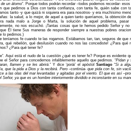
 de un átomo
”. Porque todos podrán recordar –todos podemos recordar- eso
n que pedimos a Dios con tanta confianza, con tanta fe, quién sabe con t
mos tanto -y que quizá ni siquiera era para nosotros- y era muchísimo meno
ñas: la salud, a lo mejor, de aquel a quien tanto queríamos, la obtención de
era nada malo a Jorge o Marta, la solución de aquel problema, pasar
temente, no nos escuchó. ¡Tantas cosas que te hemos pedido Señor y no 
que Él tiene Sus maneras de responder siempre a nuestras pobres oracion
 lo pedimos.)
e teníamos fe cuando te las rogamos. Estábamos tan, tan, seguros de que n
a, qué rebelión, qué desilusión cuando no nos las concediste! ¿Para qué r
nos? ¿Para qué tener fe?
fe”. Aquí está el nudo de la cuestión ¿qué es tener fe? Porque es evidente qu
e el Señor para concedernos infaliblemente aquello que pedimos. “
Pidan y 
aran, llamen y se les abrirá
.” Y dice ‘porái’ el apóstol
Santiago
“
Si a alg
ía, que la pida a Dios y la recibirá. Pero
–continúa-
que pida con fe, sin vacil
ce a las olas del mar levantadas y agitadas por el viento. El que es así
–pro
l Señor, ya que es un hombre interiormente dividido e inconstante en su man