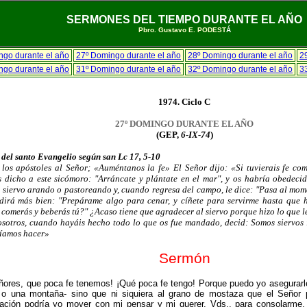
SERMONES DEL TIEMPO DURANTE EL AÑO
Pbro. Gustavo E. PODEST
Á
ngo durante el año
27º Domingo durante el año
28º Domingo durante el año
2
ngo durante el año
31º Domingo durante el año
32º Domingo durante el año
3
1974. Ciclo C
27º DOMINGO DURANTE EL AÑO
(GEP,
6-IX-74
)
 del santo Evangelio según san Lc 17, 5-10
 los apóstoles al Señor; «Auméntanos la fe» El Señor dijo: «Si tuvierais fe c
s dicho a este sicómoro: "Arráncate y plántate en el mar", y os habría obedec
n siervo arando o pastoreando y, cuando regresa del campo, le dice: "Pasa al mom
dirá más bien: "Prepárame algo para cenar, y cíñete para servirme hasta que 
 comerás y beberás tú?" ¿Acaso tiene que agradecer al siervo porque hizo lo que 
sotros, cuando hayáis hecho todo lo que os fue mandado, decid: Somos siervos 
íamos hacer»
Sermón
ñores, que poca fe tenemos! ¡Qué poca fe tengo! Porque puedo yo asegurarl
 o una montaña- sino que ni siquiera al grano de mostaza que el Señor
ación podría yo mover con mi pensar y mi querer. Vds., para consolarme,