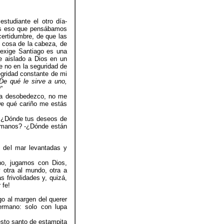
studiante el otro día-
es eso que pensábamos
certidumbre, de que las
 cosa de la cabeza, de
y exige Santiago es una
se aislado a Dios en un
e no en la seguridad de
egridad constante de mi
De qué le sirve a uno,
”
 la desobedezco, no me
De qué cariño me estás
 ¿Dónde tus deseos de
hermanos? -¿Dónde están
as del mar levantadas y
no, jugamos con Dios,
 otra al mundo, otra a
 frivolidades y, quizá,
 fe!
go al margen del querer
ermano: solo con lupa
esto santo de estampita