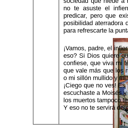
sociedad que hiede a 
no te asuste el infie
predicar, pero que ex
posibilidad aterradora
para refrescarte la punt
¡Vamos, padre, el infi
eso? Si Dios quiere q
confiese, que viva mi 
que vale más que los r
o mi sillón mullido y mi
¡Ciego que no ves! Es i
escuchaste a Moisés y 
los muertos tampoco te 
Y eso no te servirá de 