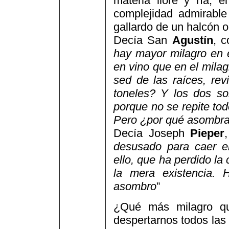
materia llore y ría, e
complejidad admirable
gallardo de un halcón o
Decía San
Agustín
, 
hay mayor milagro en e
en vino que en el milag
sed de las raíces, rev
toneles? Y los dos s
porque no se repite to
Pero ¿por qué asombrar
Decía Joseph
Pieper
desusado para caer e
ello, que ha perdido la
la mera existencia. 
asombro
”
¿Qué más milagro qu
despertarnos todos las