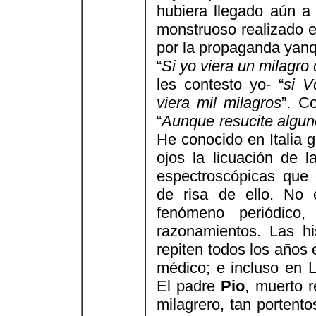
hubiera llegado aún a
monstruoso realizado e
por la propaganda yanq
“
Si yo viera un milagro 
les contesto yo- “
si V
viera mil milagros
”. C
“
Aunque resucite algun
He conocido en Italia 
ojos la licuación de
espectroscópicas que
de risa de ello. No
fenómeno periódico
razonamientos. Las hi
repiten todos los años
médico; e incluso en 
El padre
Pio
, muerto 
milagrero, tan portent