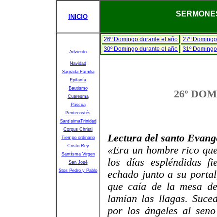
SERMONES
INICIO
26º Domingo durante el año
27º Domingo 
30º Domingo durante el año
31º Domingo 
Adviento
Navidad
Sagrada Familia
Epifanía
Bautismo
26º DO
Cuaresma
Pascua
Pentecostés
SantísimaTrinidad
Corpus Christi
Lectura del santo Evang
Tiempo ordinario
Cristo Rey
«Era un hombre rico que 
Santísma Virgen
los días espléndidas f
San José
Stos Pedro y Pablo
echado junto a su portal
que caía de la mesa del
lamían las llagas. Suce
por los ángeles al sen