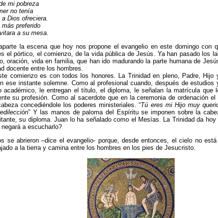
de mi pobreza
er no tenía
a Dios ofreciera.
 más preferido
vitara a su mesa.
 aparte la escena que hoy nos propone el evangelio en este domingo con q
es el pórtico, el comienzo, de la vida pública de Jesús. Ya han pasado los l
o, oración, vida en familia, que han ido madurando la parte humana de Jesú
ad docente entre los hombres.
ste comienzo es con todos los honores. La Trinidad en pleno, Padre, Hijo 
en ese instante solemne. Como al profesional cuando, después de estudios
 académico, le entregan el título, el diploma, le señalan la matrícula que le
ente su profesión. Como al sacerdote que en la ceremonia de ordenación e
abeza concediéndole los poderes ministeriales. “
Tú eres mi Hijo muy queri
edilección
” Y las manos de paloma del Espíritu se imponen sobre la cabe
ilitante, su diploma. Juan lo ha señalado como el Mesías. La Trinidad da hoy
 negará a escucharlo?
os se abrieron –dice el evangelio- porque, desde entonces, el cielo no está
ajado a la tierra y camina entre los hombres en los pies de Jesucristo.