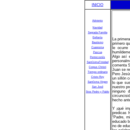
INICIO
Adviento
Navidad
Sagrada Familia
Epifanía
La primera
Bautismo
primero qu
le ocurre
Cuaresma
humildemen
Pascua
Algo así 
Pentecostés
personalm
SantísimaTrinidad
comenta 
Corpus Christi
Juan se re
Tiempo ordinario
Pero Jesú
Cristo Rey
un sillón 
Santísma Virgen
lo que su
nuestro pr
San José
ninguno 
Stos Pedro y Pablo
circuncisi
hecho ante
Y ¡qué im
predicas 
“Padre, m
educado bi
no de educ