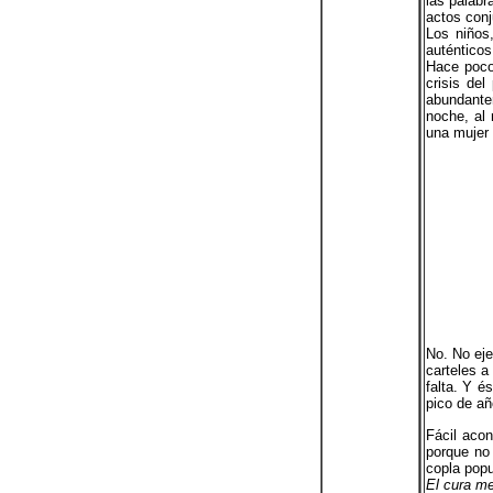
las palabr
actos conj
Los niños
auténticos
Hace poco
crisis del
abundantem
noche, al 
una mujer 
No. No eje
carteles a
falta. Y é
pico de añ
Fácil acon
porque no 
copla popu
El cura m