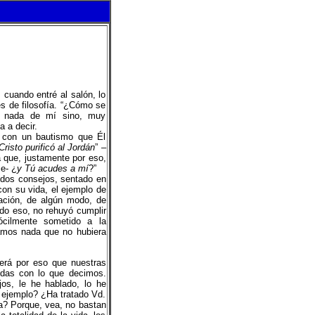
 cuando entré al salón, lo
es de filosofía. “¿Cómo se
er nada de mí sino, muy
 a decir.
r con un bautismo que Él
Cristo purificó al Jordán
” –
 que, justamente por eso,
ce- ¿
y Tú acudes a mí
?”
udos consejos, sentado en
con su vida, el ejemplo de
ración, de algún modo, de
do eso, no rehuyó cumplir
cilmente sometido a la
éramos nada que no hubiera
será por eso que nuestras
idas con lo que decimos.
os, le he hablado, lo he
l ejemplo? ¿Ha tratado Vd.
a? Porque, vea, no bastan