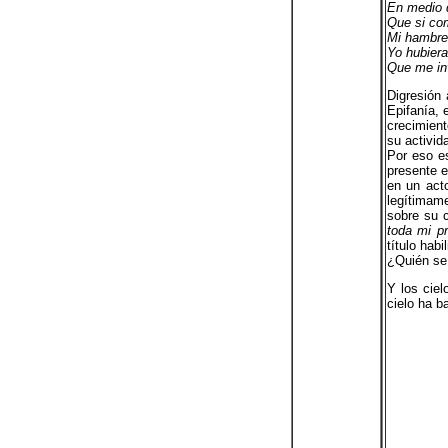
En medio 
Que si com
Mi hambre 
Yo hubiera
Que me in
Digresión
Epifanía, 
crecimient
su activid
Por eso e
presente 
en un acto
legítimam
sobre su c
toda mi pr
título hab
¿Quién se
Y los ciel
cielo ha b