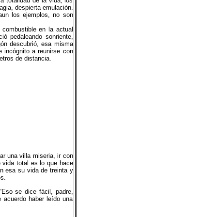
 totalidad de la vida, los
tagia, despierta emulación.
aun los ejemplos, no son
combustible en la actual
eció pedaleando sonriente,
sgón descubrió, esa misma
 incógnito a reunirse con
tros de distancia.
 una villa miseria, ir con
 vida total es lo que hace
n esa su vida de treinta y
s.
 “Eso se dice fácil, padre,
e acuerdo haber leído una