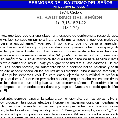
SERMONES DEL BAUTISMO DEL SEÑOR
Pbro. Gustavo E. PODEST
Á
1974. Ciclo c
EL BAUTISMO DEL SEÑOR
Lc. 3,15-16.21-22
(
13-1-74)
 vez que tuve que dar una clase, una especie de conferencia, recuerdo que,
e vi, fue, sentado en primera fila a uno de mis antiguos y queridos profesor
 venir a escucharme?” –pensé-. Y por cierto que no venía a aprend
te, hacerme el honor y un poco avalar con su presencia las cosas que yo iba
es lo que hace Cristo con Juan cuando condesciende a hacerse bautiza
ente de ninguna manera necesitaba. “
No purifico el Jordán a Cristo, sino que 
San
Jerónimo
-. Y en el mismo relato que Mateo hace de esta escena cuenta
siste a bautizar a Jesús: “
Soy yo el que necesita que Tú me bautices
” –le di
s, Dios hecho hombre, no solamente viene a decirnos bellas palabras y ses
con aire acondicionado en las alturas de su dignidad, sino a darnos también, 
s discípulos debemos vivir. En este caso, ejemplo de humildad. Y prefigu
opio bautismo. Aunque no precisaba hacerlo, porque estaba por encima de to
de los deberes que obligaban a sus contemporáneos. Recordémosle dó
ón, impuestos, prescripciones rituales y legales. Nunca nos pidió que hici
s Él.
portante, señores, apoyar la palabra con el ejemplo, con las obras! ¿No 
hoy producen tan pocos efectos? Porque no hacemos coincidir nuestras v
i hijo es una calamidad y ¡pensar que siempre le he dado buenos consej
en, lo he llevado a colegios religiosos…!” Pero ¿y el ejemplo, señora? ¿Y e
ar a sus hijos con palabras sino de educarse a Vd. misma, de hacerse sant