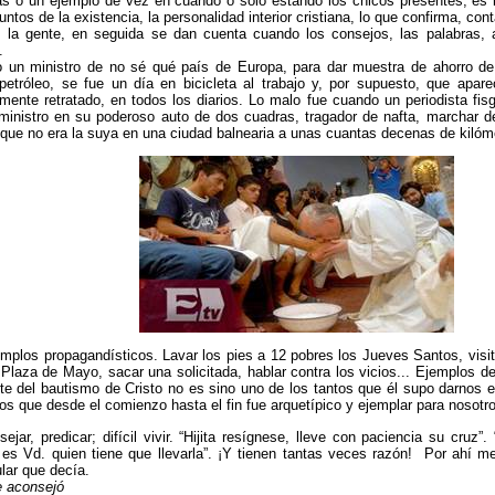
as o un ejemplo de vez en cuando o solo estando los chicos presentes; es la
untos de la existencia, la personalidad interior cristiana, lo que confirma, con
, la gente, en seguida se dan cuenta cuando los consejos, las palabras, 
.
 un ministro de no sé qué país de Europa, para dar muestra de ahorro de 
 petróleo, se fue un día en bicicleta al trabajo y, por supuesto, que apar
ente retratado, en todos los diarios. Lo malo fue cuando un periodista fi
ministro en su poderoso auto de dos cuadras, tragador de nafta, marchar de
que no era la suya en una ciudad balnearia a unas cuantas decenas de kilóme
mplos propagandísticos. Lavar los pies a 12 pobres los Jueves Santos, visitar
 Plaza de Mayo, sacar una solicitada, hablar contra los vicios... Ejemplos de
ste del bautismo de Cristo no es sino uno de los tantos que él supo darnos e
os que desde el comienzo hasta el fin fue arquetípico y ejemplar para nosotro
sejar, predicar; difícil vivir. “Hijita resígnese, lleve con paciencia su cruz”.
es Vd. quien tiene que llevarla”. ¡Y tienen tantas veces razón! Por ahí m
lar que decía.
e aconsejó