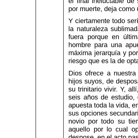
el final ineluctable d
por muerte, deja como 
Y ciertamente todo serí
la naturaleza sublimad
fuera porque en últim
hombre para una apue
máxima jerarquía y po
riesgo que es la de opta
Dios ofrece a nuestra 
hijos suyos, de despos
su trinitario vivir. Y, 
seis años de estudio, 
apuesta toda la vida, e
sus opciones secundari
novio por todo su ti
aquello por lo cual o
despose, en el acto pas