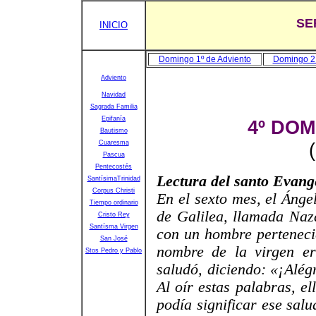
SE
INICIO
Domingo 1º de Adviento
Domingo 2 
Adviento
Navidad
Sagrada Familia
Epifanía
4º DO
Bautismo
Cuaresma
Pascua
Pentecostés
Lectura del santo Evang
SantísimaTrinidad
Corpus Christi
En el sexto mes, el Ánge
Tiempo ordinario
de Galilea, llamada Naz
Cristo Rey
Santísma Virgen
con un hombre pertenecie
San José
nombre de la virgen er
Stos Pedro y Pablo
saludó, diciendo: «¡Alégr
Al oír estas palabras, e
podía significar ese sal