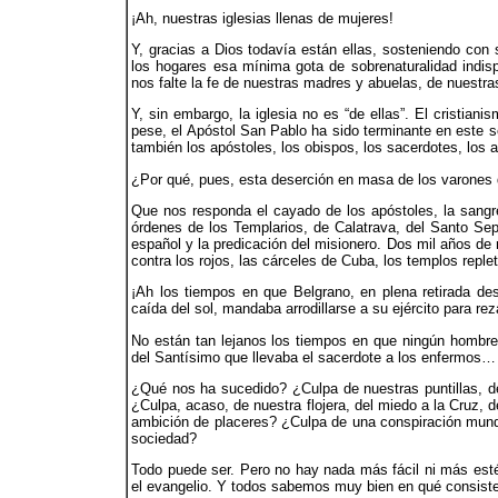
¡Ah, nuestras iglesias llenas de mujeres!
Y, gracias a Dios todavía están ellas, sosteniendo con 
los hogares esa mínima gota de sobrenaturalidad indis
nos falte la fe de nuestras madres y abuelas, de nuestr
Y, sin embargo, la iglesia no es “de ellas”. El cristian
pese, el Apóstol San Pablo ha sido terminante en este se
también los apóstoles, los obispos, los sacerdotes, los a
¿Por qué, pues, esta deserción en masa de los varones
Que nos responda el cayado de los apóstoles, la sangre
órdenes de los Templarios, de Calatrava, del Santo Sepu
español y la predicación del misionero. Dos mil años de
contra los rojos, las cárceles de Cuba, los templos repl
¡Ah los tiempos en que Belgrano, en plena retirada de
caída del sol, mandaba arrodillarse a su ejército para reza
No están tan lejanos los tiempos en que ningún hombre 
del Santísimo que llevaba el sacerdote a los enfermos…
¿Qué nos ha sucedido? ¿Culpa de nuestras puntillas, d
¿Culpa, acaso, de nuestra flojera, del miedo a la Cruz, 
ambición de placeres? ¿Culpa de una conspiración mundia
sociedad?
Todo puede ser. Pero no hay nada más fácil ni más esté
el evangelio. Y todos sabemos muy bien en qué consiste