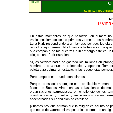
INICIO
O
S. TH. D., Prof. Ordinar
MI
1° VIER
En estos momentos en que nosotros -en número no ex
tradicional llamado de los primeros viernes a los hombr
Luna Park respondiendo a un llamado político. Es claro:
reunidos aquí hemos debido resistir la tentación de que
o la compañía de los nuestros. Sin embargo este es un 
ello, el Luna Park está lleno.
Sí, es verdad: nadie ha gastado los millones en propa
hombres a ésta nuestra celebración vespertina. Tampo
pelota para colmar un estadio; ni las secuencias pornogr
Pero tampoco eso puede consolarnos.
Porque no es solo ahora, en este explicable momento, q
Misas de Buenos Aires, en las colas llenas de mujer
organizaciones parroquiales, en el silencio de los 
nuestros coros y cantos y en nuestros vacíos semi
abochornados su condición de católicos.
¡Cuántos hay que afirman que la religión es asunto de p
que no es de varones el traspasar las puertas de una igle