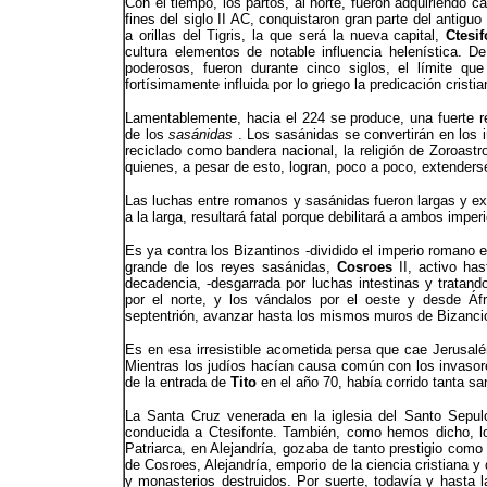
Con el tiempo, los partos, al norte, fueron adquiriendo
fines del siglo II AC, conquistaron gran parte del antigu
a orillas del Tigris, la que será la nueva capital,
Ctesif
cultura elementos de notable influencia helenística.
poderosos, fueron durante cinco siglos, el límite q
fortísimamente influida por lo griego la predicación cristi
Lamentablemente, hacia el 224 se produce, una fuerte rea
de los
sasánidas
. Los sasánidas se convertirán en los
reciclado como bandera nacional, la religión de Zoroastro
quienes, a pesar de esto, logran, poco a poco, extenderse
Las luchas entre romanos y sasánidas fueron largas y e
a la larga, resultará fatal porque debilitará a ambos imper
Es ya contra los Bizantinos -dividido el imperio romano 
grande de los reyes sasánidas,
Cosroes
II, activo ha
decadencia, -desgarrada por luchas intestinas y tratand
por el norte, y los vándalos por el oeste y desde Áfr
septentrión, avanzar hasta los mismos muros de Bizancio
Es en esa irresistible acometida persa que cae Jerusal
Mientras los judíos hacían causa común con los invasore
de la entrada de
Tito
en el año 70, había corrido tanta sa
La Santa Cruz venerada en la iglesia del Santo Sepul
conducida a Ctesifonte. También, como hemos dicho, lo
Patriarca, en Alejandría, gozaba de tanto prestigio com
de Cosroes, Alejandría, emporio de la ciencia cristiana y
y monasterios destruidos. Por suerte, todavía y hasta