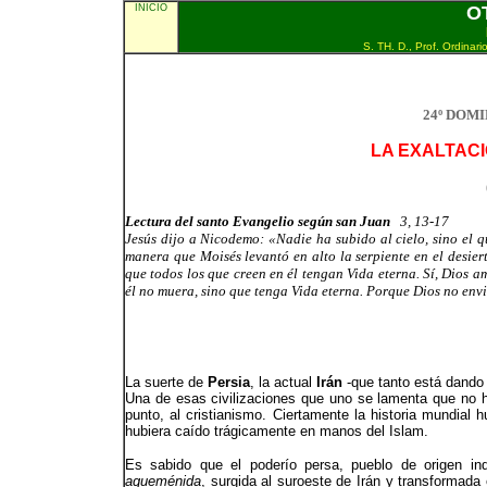
INICIO
O
S. TH. D., Prof. Ordinar
24º DOM
LA EXALTAC
Lectura del santo Evangelio según san Juan
3, 13-17
Jesús dijo a Nicodemo: «Nadie ha subido al cielo, sino el q
manera que Moisés levantó en alto la serpiente en el desier
que todos los que creen en él tengan Vida eterna. Sí, Dios 
él no muera, sino que tenga Vida eterna. Porque Dios no envi
La suerte de
Persia
, la actual
Irán
-que tanto está dando 
Una de esas civilizaciones que uno se lamenta que no 
punto, al cristianismo. Ciertamente la historia mundial hu
hubiera caído trágicamente en manos del Islam.
Es sabido que el poderío persa, pueblo de origen in
aqueménida
, surgida al suroeste de Irán y transformada