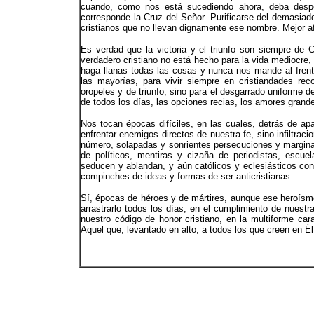
cuando, como nos está sucediendo ahora, deba despoj
corresponde la Cruz del Señor. Purificarse del demasiado
cristianos que no llevan dignamente ese nombre. Mejor afu
Es verdad que la victoria y el triunfo son siempre de 
verdadero cristiano no está hecho para la vida mediocre,
haga llanas todas las cosas y nunca nos mande al frente
las mayorías, para vivir siempre en cristiandades re
oropeles y de triunfo, sino para el desgarrado uniforme 
de todos los días, las opciones recias, los amores gran
Nos tocan épocas difíciles, en las cuales, detrás de ap
enfrentar enemigos directos de nuestra fe, sino infiltrac
número, solapadas y sonrientes persecuciones y margin
de políticos, mentiras y cizaña de periodistas, escu
seducen y ablandan, y aún católicos y eclesiásticos con
compinches de ideas y formas de ser anticristianas.
Sí, épocas de héroes y de mártires, aunque ese heroísmo
arrastrarlo todos los días, en el cumplimiento de nuest
nuestro código de honor cristiano, en la multiforme ca
Aquel que, levantado en alto, a todos los que creen en Él