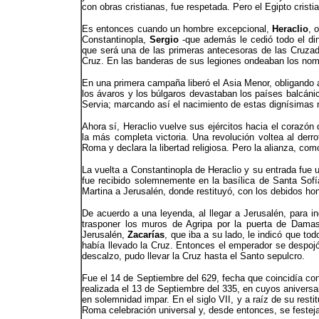
con obras cristianas, fue respetada. Pero el Egipto crist
Es entonces cuando un hombre excepcional,
Heraclio
, 
Constantinopla,
Sergio
-que además le cedió todo el di
que será una de las primeras antecesoras de las Cruzada
Cruz. En las banderas de sus legiones ondeaban los nomb
En una primera campaña liberó el Asia Menor, obligando a
los ávaros y los búlgaros devastaban los países balcáni
Servia; marcando así el nacimiento de estas dignísimas 
Ahora sí, Heraclio vuelve sus ejércitos hacia el corazón
la más completa victoria. Una revolución voltea al der
Roma y declara la libertad religiosa. Pero la alianza, c
La vuelta a Constantinopla de Heraclio y su entrada fue u
fue recibido solemnemente en la basílica de Santa Sofía
Martina a Jerusalén, donde restituyó, con los debidos hon
De acuerdo a una leyenda, al llegar a Jerusalén, para in
trasponer los muros de Agripa por la puerta de Dama
Jerusalén,
Zacarías
, que iba a su lado, le indicó que to
había llevado la Cruz. Entonces el emperador se despojó
descalzo, pudo llevar la Cruz hasta el Santo sepulcro.
Fue el 14 de Septiembre del 629, fecha que coincidía con 
realizada el 13 de Septiembre del 335, en cuyos aniversar
en solemnidad impar. En el siglo VII, y a raíz de su restit
Roma celebración universal y, desde entonces, se festej