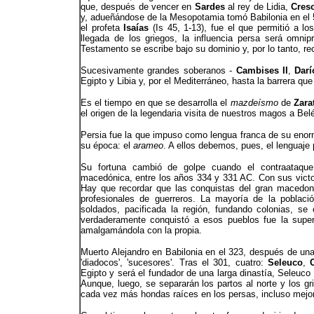
que, después de vencer en
Sardes
al rey de Lidia,
Cres
y, adueñándose de la Mesopotamia tomó Babilonia en el 5
el profeta
Isaías
(Is 45, 1-13), fue el que permitió a lo
llegada de los griegos, la influencia persa será omni
Testamento se escribe bajo su dominio y, por lo tanto, rec
Sucesivamente grandes soberanos -
Cambises II
,
Darí
Egipto y Libia y, por el Mediterráneo, hasta la barrera q
Es el tiempo en que se desarrolla el
mazdeísmo
de
Zara
el origen de la legendaria visita de nuestros magos a Bel
Persia fue la que impuso como lengua franca de su enorm
su época: el
arameo
. A ellos debemos, pues, el lenguaje
Su fortuna cambió de golpe cuando el contraataq
macedónica, entre los años 334 y 331 AC. Con sus vict
Hay que recordar que las conquistas del gran macedoni
profesionales de guerreros. La mayoría de la poblaci
soldados, pacificada la región, fundando colonias, s
verdaderamente conquistó a esos pueblos fue la super
amalgamándola con la propia.
Muerto Alejandro en Babilonia en el 323, después de una
'diadocos', 'sucesores'. Tras el 301, cuatro:
Seleuco
,
Egipto y será el fundador de una larga dinastía, Seleuco
Aunque, luego, se separarán los partos al norte y los gri
cada vez más hondas raíces en los persas, incluso mejora