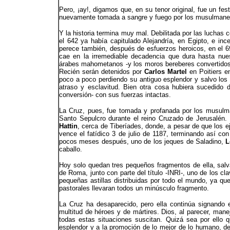
Pero, ¡ay!, digamos que, en su tenor original, fue un f
nuevamente tomada a sangre y fuego por los musulmane
Y la historia termina muy mal. Debilitada por las luchas 
el 642 ya había capitulado Alejandría, en Egipto, e inc
perece también, después de esfuerzos heroicos, en el 69
cae en la irremediable decadencia que dura hasta nues
árabes mahometanos -y los moros bereberes convertidos 
Recién serán detenidos por
Carlos Martel
en Poitiers e
poco a poco perdiendo su antiguo esplendor y salvo los r
atraso y esclavitud. Bien otra cosa hubiera sucedido 
conversión- con sus fuerzas intactas.
La Cruz, pues, fue tomada y profanada por los musulmane
Santo Sepulcro durante el reino Cruzado de Jerusalén. 
Hattin
, cerca de Tiberíades, donde, a pesar de que los ej
vence el fatídico 3 de julio de 1187, terminando así co
pocos meses después, uno de los jeques de Saladino,
L
caballo.
Hoy solo quedan tres pequeños fragmentos de ella, salv
de Roma, junto con parte del título -INRI-, uno de los cl
pequeñas astillas distribuidas por todo el mundo, ya qu
pastorales llevaran todos un minúsculo fragmento.
La Cruz ha desaparecido, pero ella continúa signando 
multitud de héroes y de mártires. Dios, al parecer, mane
todas estas situaciones suscitan. Quizá sea por ello qu
esplendor y a la promoción de lo mejor de lo humano, de la