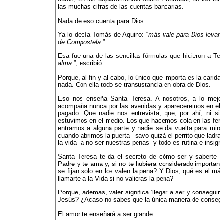
las muchas cifras de las cuentas bancarias.
Nada de eso cuenta para Dios.
Ya lo decía Tomás de Aquino: “
más vale para Dios levan
de Compostela
”.
Esa fue una de las sencillas fórmulas que hicieron a T
alma
”, escribió.
Porque, al fin y al cabo, lo único que importa es la cari
nada. Con ella todo se transustancia en obra de Dios.
Eso nos enseña Santa Teresa. A nosotros, a lo mejo
acompaña nunca por las avenidas y apareceremos en el 
pagado. Que nadie nos entrevista; que, por ahí, ni s
estuvimos en el medio. Los que hacemos cola en las feri
entramos a alguna parte y nadie se da vuelta para mi
cuando abrimos la puerta –savo quizá el perrito que lad
la vida -a no ser nuestras penas- y todo es rutina e insign
Santa Teresa te da el secreto de cómo ser y saberte 
Padre y te ama y, si no te hubiera considerado importa
se fijan solo en los valen la pena? Y Dios, qué es el m
llamarte a la Vida si no valieras la pena?
Porque, ademas, valer significa ‘llegar a ser y consegui
Jesús? ¿Acaso no sabes que la única manera de consegui
El amor te enseñará a ser grande.