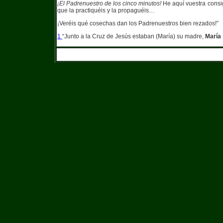
¡El Padrenuestro de los cinco minutos!
He aquí vuestra consi
que la practiquéis y la propaguéis…
¡Veréis qué cosechas dan los Padrenuestros bien rezados!”
1
“Junto a la Cruz de Jesús estaban (María) su madre,
María