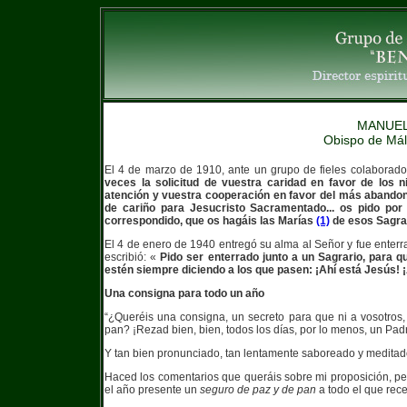
MANUEL
Obispo de Mál
El 4 de marzo de 1910, ante un grupo de fieles colaborado
veces la solicitud de vuestra caridad en favor de los
atención y vuestra cooperación en favor del más abandon
de cariño para Jesucristo Sacramentado... os pido po
correspondido, que os hagáis las Marías
(1)
de esos Sagra
El 4 de enero de 1940 entregó su alma al Señor y fue enterr
escribió: «
Pido ser enterrado junto a un Sagrario, para
estén siempre diciendo a los que pasen: ¡Ahí está Jesús! 
Una consigna para todo un año
“¿Queréis una consigna, un secreto para que ni a vosotros, 
pan? ¡Rezad bien, bien, todos los días, por lo menos, un Pad
Y tan bien pronunciado, tan lentamente saboreado y meditado
Haced los comentarios que queráis sobre mi proposición, pe
el año presente un
seguro de paz y de pan
a todo el que re