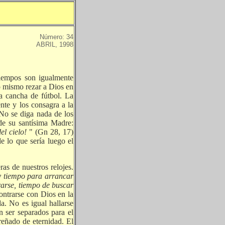
Número: 34
ABRIL, 1998
tiempos son igualmente
o mismo rezar a Dios en
a cancha de fútbol. La
ente y los consagra a la
. No se diga nada de los
 de su santísima Madre:
el cielo!
" (Gn 28, 17)
de lo que sería luego el
as de nuestros relojes.
 y tiempo para arrancar
rarse, tiempo de buscar
ontrarse con Dios en la
a. No es igual hallarse
n ser separados para el
reñado de eternidad. El