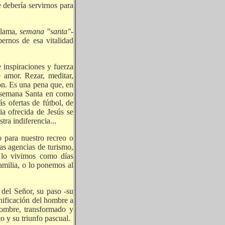
 debería servirnos para
llama,
semana "santa"-
ernos de esa vitalidad
 inspiraciones y fuerza
 amor. Rezar, meditar,
ón. Es una pena que, en
a semana Santa en como
s ofertas de fútbol, de
ia ofrecida de Jesús se
tra indiferencia...
o para nuestro recreo o
as agencias de turismo,
, lo vivimos como días
amilia, o lo ponemos al
del Señor, su paso -su
enificación del hombre a
hombre, transformado y
o y su triunfo pascual.