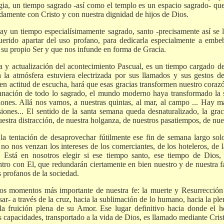
rgia, un tiempo sagrado -así como el templo es un espacio sagrado- que
adamente con Cristo y con nuestra dignidad de hijos de Dios.
hay un tiempo especialísimamente sagrado, santo -precisamente así se 
rido apartar del uso profano, para dedicarla especialmente a embeb
 su propio Ser y que nos infunde en forma de Gracia.
y actualización del acontecimiento Pascual, es un tiempo cargado de
 la atmósfera estuviera electrizada por sus llamados y sus gestos de
en actitud de escucha, hará que esas gracias transformen nuestro coraz
rofanación de todo lo sagrado, el mundo moderno haya transformado l
ones. Allá nos vamos, a nuestras quintas, al mar, al campo ... Hay má
siones... El sentido de la santa semana queda desnaturalizado, la grac
uestra distracción, de nuestra holganza, de nuestros pasatiempos, de nues
la tentación de desaprovechar fútilmente ese fin de semana largo sol
no nos venzan los intereses de los comerciantes, de los hoteleros, de l
.. Está en nosotros elegir si ese tiempo santo, ese tiempo de Dios
ntro con El, que redundarán ciertamente en bien nuestro y de nuestra f
s profanos de la sociedad.
os momentos más importante de nuestra fe: la muerte y Resurrección 
asar- a través de la cruz, hacia la sublimación de lo humano, hacia la pl
 la fruición plena de su Amor. Ese lugar definitivo hacia donde el 
 capacidades, transportado a la vida de Dios, es llamado mediante Crist