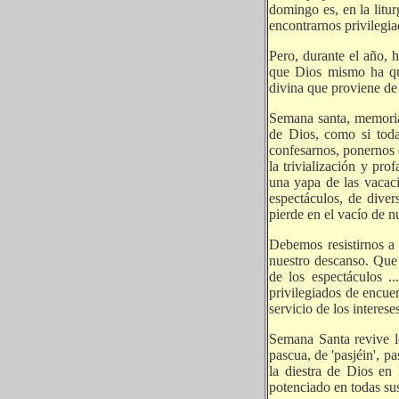
domingo es, en la litu
encontrarnos privilegi
Pero, durante el año, 
que Dios mismo ha que
divina que proviene de
Semana santa, memoria 
de Dios, como si toda
confesarnos, ponernos 
la trivialización y p
una yapa de las vacaci
espectáculos, de diver
pierde en el vacío de n
Debemos resistirnos a 
nuestro descanso. Que 
de los espectáculos .
privilegiados de encue
servicio de los interese
Semana Santa revive l
pascua, de 'pasjéin', p
la diestra de Dios en
potenciado en todas sus