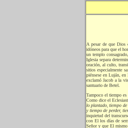
A pesar de que Dios e
idóneos para que el ho
un templo consagrado,
Iglesia separa determi
oración, al culto, tra
sitios especialmente s
piénsese en Luján, en 
exclamó Jacob a la visi
santuario de Betel.
Tampoco el tiempo es h
Como dice el Eclesiast
lo plantado, tiempo de
y tiempo de perder, t
inquietud del transcur
con El los días de sem
Señor y que El mismo h