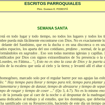
ESCRITOS PARROQUIALES
Pbro. Gustavo E. PODESTÁ
SEMANA SANTA
stá en todo lugar y todo tiempo, no todos los lugares y todos los 
mbre pueda más fácilmente encontrarse con Dios. No es exactamente l
 delante del Santísimo, que en la ducha o en una discoteca o en un
nados espacios, los aparta del uso cotidiano,
profano
, normal, de la g
nsformándolos en
sagrados
. Eso son todas nuestras iglesias y capillas
antificados por Dios con signos extraordinarios de Su presencia o la
Lourdes, en Fátima... "¡
Esto no es sino la casa de Dios y la puerta d
ón de la escalera que unía al cielo y la tierra; y levantó allí el altar 
omogéneo, marcado solo por el regular barrer por sus agujas las esfer
és: "
Hay tiempo para llorar y tiempo para reír, tiempo para plantar
 lamentarse y tiempo de danzar, tiempo de abrazarse y tiempo de sepa
iempo de rasgar y tiempo de coser
..." (Qo 3, 4-7). No es lo mismo enc
so de la jornada que al caer de la noche o al despuntar de la madrugad
ana dedicados al trabajo y al estudio, que los domingos, que debería
a santificado con su Resurrección, haciendo de este día un tiempo p