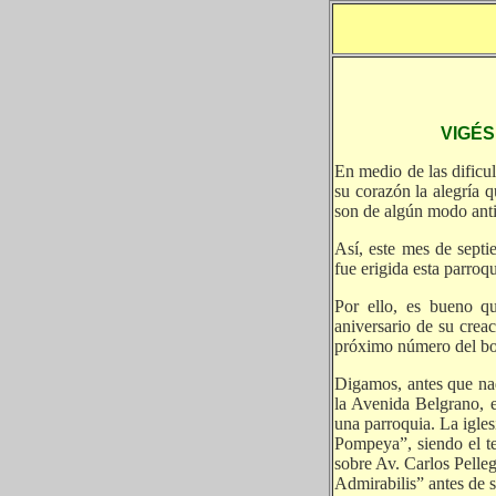
VIGÉS
En medio de las dificul
su corazón la alegría q
son de algún modo anti
Así, este mes de septi
fue erigida esta parroq
Por ello, es bueno q
aniversario de su creac
próximo número del bole
Digamos, antes que nad
la Avenida Belgrano, e
una parroquia. La igles
Pompeya”, siendo el t
sobre Av. Carlos Pelleg
Admirabilis” antes de s