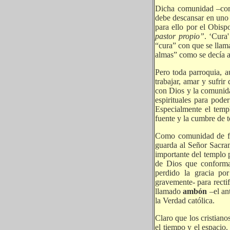
Dicha comunidad –como
debe descansar en uno 
para ello por el Obisp
pastor propio”
. ‘Cura'
“cura” con que se llama
almas” como se decía a
Pero toda parroquia, au
trabajar, amar y sufrir
con Dios y la comunida
espirituales para pode
Especialmente el temp
fuente y la cumbre de to
Como comunidad de fie
guarda al Señor Sacra
importante del templo 
de Dios que conforma
perdido la gracia po
gravemente- para rectif
llamado
ambón
–el an
la Verdad católica.
Claro que los cristian
el tiempo y el espacio.