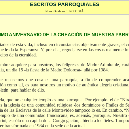
ESCRITOS PARROQUIALES
Pbro. Gustavo E. PODESTÁ
IMO ANIVERSARIO DE LA CREACIÓN DE NUESTRA PAR
tades de esta vida, incluso en circunstancias objetivamente graves, el c
ue le da la Esperanza. Y, por ella, regocijarse en las cosas realmente i
cipo de la eternidad.
embre adquiere para nosotros, los feligreses de Madre Admirable, carác
uia, un día 15 -la fiesta de la Madre Dolorosa-, allá por 1984.
ue repasemos qué cosa es una parroquia, a fin de comprender ac
ión como tal, es para nosotros un motivo de auténtica alegría cristian
tín, para hablar de ello.
a, que no cualquier templo es una parroquia. Por ejemplo, el de “Ntra
s la iglesia de una comunidad religiosa -los dominicos o Frailes de
ia de las Esclavas de la calle Montevideo tampoco lo es. En cambio, “N
emplo de una comunidad franciscana, es, además, parroquia. Nuestro
rini, es sólo una capilla de la Congregación, abierta a los fieles. Tamp
er transformada en 1984 en la sede de la actual.