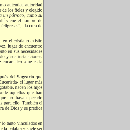
mo auténtica autoridad
de los fieles y elegido
 a un párroco, como su
 allí viene el nombre de
feligreses”, “la cura de
en el cristiano existir,
 vez, lugar de encuentro
ento en sus necesidades
lo y sus instalaciones.
eucarístico -que es la
spués del
Sagrario
que
ucaristía- el lugar más
gotable, nacen los hijos
onde aquellos que han
unque no hayan pecado
as para ello. También el
bra de Dios y se predica
 lo tanto vinculados en
e la palabra y suele ser