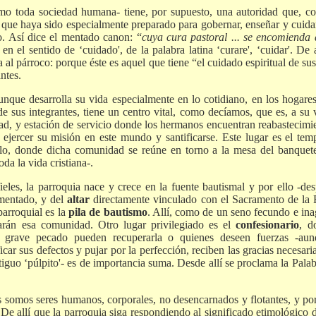
 toda sociedad humana- tiene, por supuesto, una autoridad que, co
que haya sido especialmente preparado para gobernar, enseñar y cuidar 
o. Así dice el mentado canon: “
cuya cura pastoral ... se encomienda
 en el sentido de ‘cuidado', de la palabra latina ‘curare', ‘cuidar'. De
 al párroco: porque éste es aquel que tiene “el cuidado espiritual de sus 
ntes.
nque desarrolla su vida especialmente en lo cotidiano, en los hogares, 
 de sus integrantes, tiene un centro vital, como decíamos, que es, a su
d, y estación de servicio donde los hermanos encuentran reabastecimi
r ejercer su misión en este mundo y santificarse. Este lugar es el temp
lo, donde dicha comunidad se reúne en torno a la mesa del banquete 
da la vida cristiana-.
les, la parroquia nace y crece en la fuente bautismal y por ello -de
mentado, y del
altar
directamente vinculado con el Sacramento de la E
parroquial es la
pila de bautismo
. Allí, como de un seno fecundo e ina
rán esa comunidad. Otro lugar privilegiado es el
confesionario
, d
r grave pecado pueden recuperarla o quienes deseen fuerzas -a
icar sus defectos y pujar por la perfección, reciben las gracias necesari
tiguo ‘púlpito'- es de importancia suma. Desde allí se proclama la Pala
os somos seres humanos, corporales, no desencarnados y flotantes, y por
 De allí que la parroquia siga respondiendo al significado etimológico d