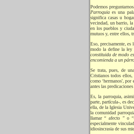
Podemos preguntarnos, 
Parroquia
es una pala
significa casas u hoga
vecindad, un barrio, l
en los pueblos y ciuda
mutuos y, entre ellos, 
Eso, precisamente, es l
modo la define la ley 
constituida de modo es
encomienda a un párro
Se trata, pues, de u
Cristianos todos ellos
como ‘hermanos', por 
antes las predicaciones
Es, la parroquia, asi
parte, partícula-, es d
ella, de la Iglesia Univ
la comunidad parroquia
llamar “ afecto
”
o “
especialmente vinculad
idiosincrasia de sus mie