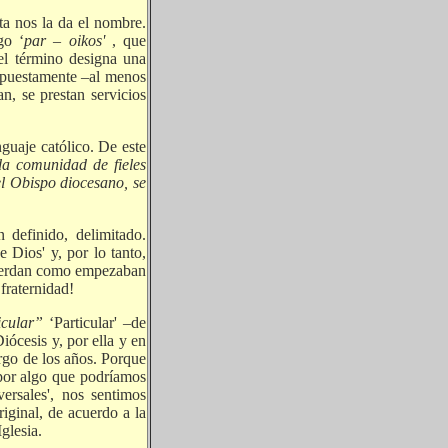
ta nos la da el nombre.
go ‘
par – oikos'
, que
 el término designa una
supuestamente –al menos
n, se prestan servicios
nguaje católico. De este
a comunidad de fieles
el Obispo diocesano, se
 definido, delimitado.
 Dios' y, por lo tanto,
cuerdan como empezaban
 fraternidad!
ticular”
‘Particular' –de
iócesis y, por ella y en
largo de los años. Porque
 por algo que podríamos
ersales', nos sentimos
iginal, de acuerdo a la
Iglesia.