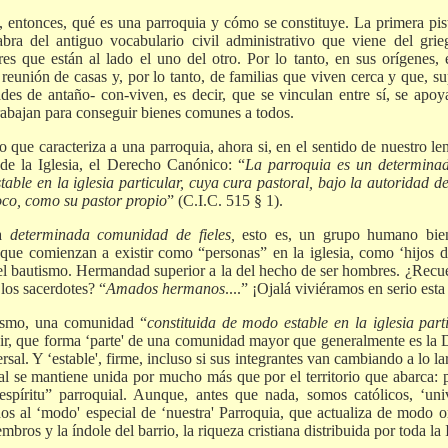
entonces, qué es una parroquia y cómo se constituye. La primera pis
bra del antiguo vocabulario civil administrativo que viene del grie
res que están al lado el uno del otro. Por lo tanto, en sus orígenes,
a reunión de casas y, por lo tanto, de familias que viven cerca y que, 
des de antaño- con-viven, es decir, que se vinculan entre sí, se apoya
trabajan para conseguir bienes comunes a todos.
o que caracteriza a una parroquia, ahora si, en el sentido de nuestro le
de la Iglesia, el Derecho Canónico: “
La parroquia es un determinad
table en la iglesia particular, cuya cura pastoral, bajo la autoridad d
co, como su pastor propio
” (C.I.C. 515 § 1).
na
determinada comunidad de fieles,
esto es, un grupo humano bien
, que comienzan a existir como “personas” en la iglesia, como ‘hijos de
el bautismo. Hermandad superior a la del hecho de ser hombres. ¿Re
 los sacerdotes? “
Amados hermanos
....” ¡Ojalá viviéramos en serio esta
mismo, una comunidad “
constituida de modo estable en la iglesia par
ecir, que forma ‘parte' de una comunidad mayor que generalmente es la D
ersal. Y ‘estable', firme, incluso si sus integrantes van cambiando a lo 
l se mantiene unida por mucho más que por el territorio que abarca:
espíritu” parroquial. Aunque, antes que nada, somos católicos, ‘univ
os al ‘modo' especial de ‘nuestra' Parroquia, que actualiza de modo or
mbros y la índole del barrio, la riqueza cristiana distribuida por toda la 