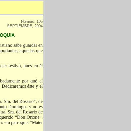
Número: 105
SEPTIEMBRE, 2004
ROQUIA
ristiano sabe guardar en
mportantes, aquellas que
ter festivo, pues en él
abadamente por qué el
a. Dedicaremos éste y el
. Sra. del Rosario”, de
 Santo Domingo- y no es
tra. Sra. del Rosario de
 querido “Don Orione”,
oco era parroquia “Mater