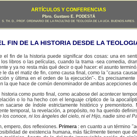
ARTÍCULOS Y CONFERENCIAS
Pbro
. Gustavo E. PODESTÁ
S. TH. D., PROF. ORDINARIO DE LA FACULTAD DE TEOLOGÍA DE LA UCA. BUENOS AIRES.
EL FIN DE LA HISTORIA DESDE LA TEOLOGI
e el fin de la historia puede significar dos cosas: una en sen
 los libros o las películas, cuando la trama -sea comedia, dra
te y ya no resta más qué decir o qué hacer: el asunto terminó,
 le da el matiz de fin, como causa final, como la "causa causar
nción y última en el orden de la ejecución"-. Es precisamente 
ón la que hace de común denominador de ambas acepciones de 
la historia como punto final, como acabose del acontecer tempo
elación o lo ha hecho con el lenguaje críptico de la apocalípt
n sacarse de índole estrictamente histórico y premonitorio.
ente temporal, la revelación, a propósito, no ha querido definirs
e los conoce, ni los ángeles del cielo, ni el Hijo, nadie sino el P
n, empero, dos reflexiones.
Primera
: en cuanto a un término "
posibilidad de existencia humana, más fácilmente tienen que de