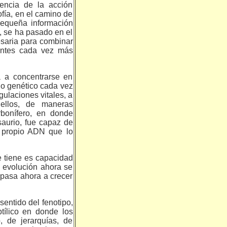
encia de la acción
fía, en el camino de
pe­queña información
, se ha pasado en el
esaria para combinar
ientes cada vez más
 a concentrarse en
go genético cada vez
gulaciones vitales, a
ellos, de maneras
bonífero, en donde
aurio, fue capaz de
l propio ADN que lo
e tiene es capacidad
a evolución ahora se
 pasa ahora a crecer
entido del fenotipo,
tílico en donde los
o, de jerarquías, de