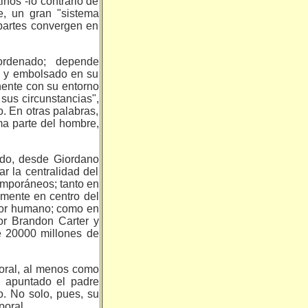
nos -lo contrario de
e, un gran "sistema
partes convergen en
ordenado; depende
do y embolsado en su
nente con su entorno
 sus circunstancias",
o. En otras palabras,
rma parte del hombre,
ndo, desde Giordano
ar la centralidad del
temporáneos; tanto en
amente en centro del
ador humano; como en
por Brandon Carter y
ce 20000 millones de
poral, al menos como
a apuntado el padre
o. No solo, pues, su
poral.