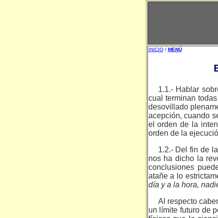
INICIO
/
MENÚ
1.1.- Hablar sobr
cual terminan todas
desovillado plenamen
acepción, cuando se
el orden de la inte
orden de la ejecuci
1.2.- Del fin de 
nos ha dicho la rev
conclusiones puede
atañe a lo estrictam
día y a la hora, nadi
Al respecto cabe
un límite futuro de 