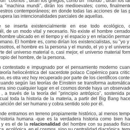
un "cosmos", dirán los griegos; como un "mundo", dirán los lati
 "machina mundi", dirán los medioevales; como, finalment
nuestros contemporáneos; en donde todas las acciones de las 
supera las intencionalidades parciales de aquellas.
e se inserta existencialmente en ese todo ecológico, 
él, de un modo vital y necesario. No existe el hombre cerra
l hombre ubicado en el tiempo y el espacio y en relación perma
humano. El hombre es, como dirían los existencialistas, su "yo y
osotros, el hombre es la persona y el mundo, el yo y el univers
e del universo material o, casi mejor, el universo material fo
propio del hombre, de la persona.
an contestado e impugnado por el pensamiento moderno cua
 teoría heliocéntrica del sacerdote polaco Copérnico para critic
o, es otra vez hoy recuperado por parte de los científicos con
cuando según las teorías de Einstein se transforma automátic
ierra sino cualquier lugar en el cosmos donde haya un observ
o
, a través de la teoría del "principio antrópico", sostenida 
ual toda la historia de la materia, a partir del Big Bang ha
arición del ser humano y cobra sentido solo por él.
nde entramos en terreno propiamente histórico, al menos tem
a historia humana -que es la verdadera historia como bien h
y es el de la
relacionalidad
del hombre con su pasado físic
ca, ecológica, en el cosmos, sino su centralidad diacrónica, tem