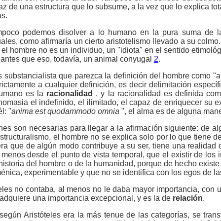
z de una estructura que lo subsume, a la vez que lo explica to
as.
poco podemos disolver a lo humano en la pura suma de la
ales, como afirmaría un cierto aristotelismo llevado a su colmo
 el hombre no es un individuo, un "idiota" en el sentido etimológ
, antes que eso, to­davía, un animal conyugal
2
.
 substancialista que parezca la definición del hombre como "an
ictamente a cualquier definición, es decir delimitación específ
 humano es la
racionalidad
, y la racionalidad es definida com
masia el indefinido, el ilimitado, el capaz de enriquecer su e
l: "
anima est quodammodo omnia
", el alma es de alguna mane
ones son necesarias para llegar a la afirmación siguiente: de 
structuralismo, el hombre no se explica solo por lo que tiene de
uera que de algún modo contribuye a su ser, tiene una realidad 
menos desde el punto de vista temporal, que el existir de los
istoria del hombre o de la humanidad, porque de hecho existe u
énica, experimentable y que no se identifica con los egos de la
teles no contaba, al menos no le daba mayor im­portancia, con 
a adquiere una importancia excepcional, y es la de
relación
.
según Aristóteles era la más tenue de las categorías, se trans