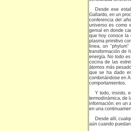
Desde ese estal
Gallardo, en un proc
conferen­cia del añ
universo es como e
genial en donde cada
que hoy conoce la c
plasma primitivo con
linea, un "phylum"
transformación de h
energía. No todo es
cocina de las estre
átomos más pesados
que se ha dado en 
combinándose en AD
comportamientos.
Y todo, insisto, 
termodinámica, de l
información: en un 
en una continuamen
Desde allí, cualq
aún cuando puedan d