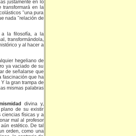
idas justamente en lo
e transformará en la
colásticos "una pura
que nada "relación de
 la filosofía, a la
al, transformándola,
istórico y al hacer a
lquier hegeliano de
ero ya vaciado de su
jar de señalarse que
a fascinación que ha
. Y la gran trampa de
 las mismas palabras
mismidad
divina y,
plano de su existir
cien­cias físicas y a
onar mal al profesor
aún estético. De tal
 un orden, como una