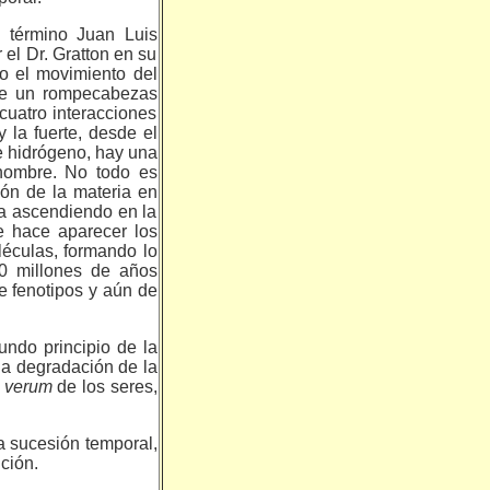
l término Juan Luis
 el Dr. Gratton en su
do el movimiento del
 de un rompecabezas
 cuatro interacciones
 la fuerte, desde el
de hidrógeno, hay una
 hombre. No todo es
ión de la materia en
va ascendiendo en la
ue hace aparecer los
éculas, formando lo
00 millones de años
 fenotipos y aún de
gundo principio de la
la degradación de la
l
verum
de los seres,
la sucesión temporal,
ción.