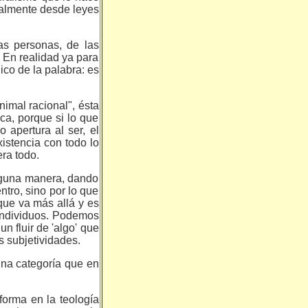
talmente desde leyes
s personas, de las
. En realidad ya para
ico de la palabra: es
imal racional", ésta
ica, porque si lo que
o apertura al ser, el
xistencia con todo lo
ra todo.
alguna manera, dando
ntro, sino por lo que
que va más allá y es
 individuos. Podemos
n fluir de 'algo' que
s subjetividades.
una categoría que en
forma en la teología