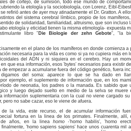
tuales de cortejo, de sumisión, todo ese mundo de comportam
briendo la etología y la sociobiología, con Lorenz, Eibl-Eibes­f
s se refirió antes de ayer muy atinadamente el Dr. Gratton. A ell
nstintos del sistema cerebral límbico, propio de los mamífero
entido de solidaridad, familiaridad, altruismo, que son incluso 
l cabo etología y eticidad tienen la misma etimología- expuesta 
imulante libro "
Die Biologie der zehn Gebote
", "la b
ecisamente en el plano de los mamíferos en donde comienza a
ación necesaria para la vida es como si ya no cupiera más en 
icoidales del ADN y ni siquiera en el cerebro. Hay un mo­me
, en que esa información, esos 'bytes' necesarios para existir
ha de empezar a acumularse fuera del código genético, fuera inc
ra digamos del soma: aparece lo que se ha dado en llam
 por ejemplo, el suplemento de información que, en los mamí
eríodo de neonatia, los padres o la manada. Es sabido que 
gico y luego dejado suelto en medio de la selva se muere 
 información suplementaria con la cual no viene cargado su 
 pero no sabe cazar, eso le viene de afuera.
 de la vida, este recurso, el de acumular informa­ción fu
ecial fortuna en la li­nea de los primates. Finalmente, all
 de años, en la linea
homo
-'homo habilis', 'homo erec
, finalmente, 'homo sapiens sapiens' hace unos cuarenta mil 