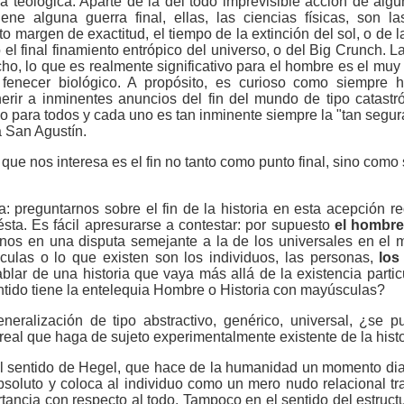
cia teológica. Aparte de la del todo imprevisible acción de alg
e alguna guerra final, ellas, las ciencias físicas, son 
to margen de exactitud, el tiempo de la extinción del sol, o de la
el final finamiento entrópico del universo, o del Big Crunch. L
ho, lo que es realmente significativo para el hom­bre es el muy
 fenecer biológico. A propósito, es curioso como siempre 
rir a inminentes anuncios del fin del mundo de tipo catastró
do para todos y cada uno es tan inminente siempre la "tan segu
 San Agustín.
o que nos interesa es el fin no tanto como punto final, sino com
: preguntarnos sobre el fin de la historia en esta acepción re
ésta. Es fácil apresurarse a contestar: por supuesto
el hombr
rnos en una disputa semejante a la de los universales en el
las o lo que existen son los individuos, las personas,
lo
blar de una historia que vaya más allá de la existencia partic
tido tiene la entelequia Hombre o Historia con mayúsculas?
eralización de tipo abstractivo, genérico, universal, ¿se 
 real que haga de sujeto experimentalmente existente de la hist
l sentido de Hegel, que hace de la humanidad un momento dia
bsoluto y coloca al individuo como un mero nudo relacional tran
rtancia con respecto al todo. Tampoco en el sentido del estruct