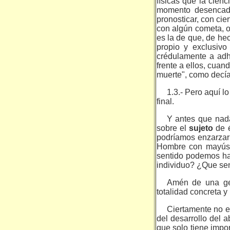
físicas que la cien
momento desencaden
pronosticar, con cier
con algún cometa, o 
es la de que, de hec
propio y exclusivo
crédulamente a adhe
frente a ellos, cuan
muerte", como decía
1.3.- Pero aquí l
final.
Y antes que nada
sobre el
sujeto
de 
po­dríamos enzarza
Hombre con mayúscu
sentido podemos ha­
individuo? ¿Que sen
Amén de una gen
totalidad concreta y
Ciertamente no e
del desarrollo del a
que solo tiene impo