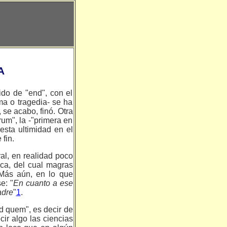
A
tido de "end", con el
ma o tragedia- se ha
 se acabo, finó. Otra
um", la -"primera en
esta ultimidad en el
fin.
ral, en realidad poco
ica, del cual magras
 Más aún, en lo que
e: "
En cuanto a ese
adre
"
1
.
ad quem", es decir de
cir algo las ciencias