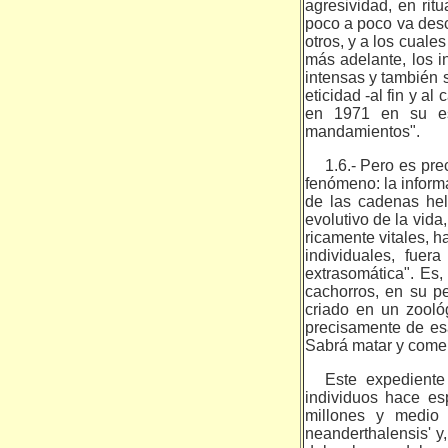
agresividad, en ri
poco a poco va descu
otros, y a los cuale
más adelante, los i
intensas y también s
eticidad -al fin y a
en 1971 en su est
mandamientos".
1.6.- Pero es pr
fenómeno: la inform
de las cadenas hel
evolutivo de la vida
ricamente vitales, 
individuales, fue
extrasomática". Es,
cachorros, en su p
criado en un zooló
precisamente de esa
Sabrá matar y comer,
Este expediente
individuos hace esp
millones y medio
neanderthalensis' y