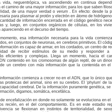
a vida, neguentrópica, va ascendiendo en continua depend
 el camino de una mayor información; para los que saben filoso
bilidad, de una mayor verdad o
verum
. En efecto: desde la 
cesaria para plasmar al protón y electrón en átomo de hidrógeno
cantidad de información encerrada en el código genético nec
as y, luego, en conjuntos orgánicos de células, en los viv
n apareciendo en el decurso del tiempo.
momento, esa información necesaria para la vida comienza
dos, en conjuntos de neuronas, en cerebros primitivos. El códi
nformación es capaz de armar, en los cordados, un centro de re
idad de recibir estímulos de su medio y responder a 
ás eficientes y complejas. Llega un momento, hacia el car
DN contenido en los cromosomas de algún reptil, de un dinos
s de un cerebro con más información que la contenida en e
la información comienza a crecer no en el ADN, que lo único qu
as proteicas del animal, sino en su cerebro. El 'phylum' de l
 capacidad cerebral. De la información puramente genética, se
formación, digamos, somática, encefálica.
 de encefalización en donde no solamente se evoluciona en el s
s recién, en el del comportamiento. Es en este estadio rep
ivencia se flexionan en instintos de territorialidad, de sex