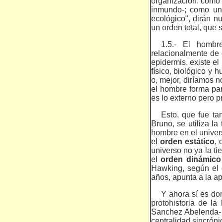
organización: como 
inmundo-; como una
ecológico", dirán 
un orden total, que 
1.5.- El hombr
relacionalmente de 
epidermis, existe e
físico, biológico y 
o, mejor, diríamos n
el hombre forma part
es lo ex­terno pero 
Esto, que fue t
Bruno, se utiliza la
hombre en el univers
el
orden estático
, 
universo no ya la t
el
orden dinámic
Hawking, según el c
años, apunta a la ap
Y ahora sí es do
protohistoria de l
Sanchez Abelenda- 
centralidad sincróni