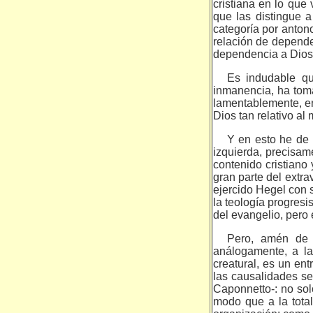
cristiana en lo que 
que las distingue 
categoría por anton
relación de dependen
dependencia a Dios
Es indudable qu
inmanencia, ha toma
lamentablemente, en 
Dios tan relativo al
Y en esto he de
izquierda, precisam
contenido cristiano
gran parte del extr
ejercido Hegel con s
la teología progres
del evangelio, pero
Pero, amén de e
análogamente, a la
creatural, es un ent
las causalidades se
Caponnetto-: no sol
modo que a la tota