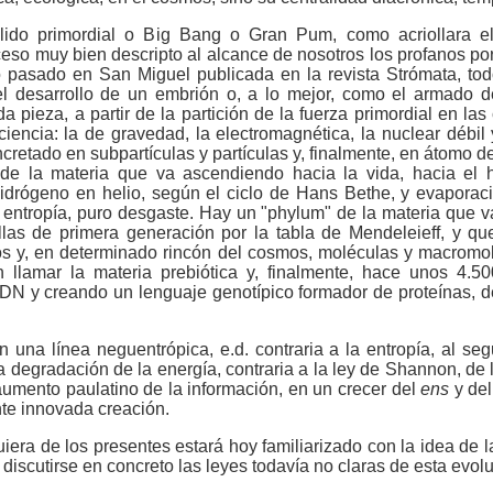
lido primordial o Big Bang o Gran Pum, como acriollara e
eso muy bien descripto al alcance de nosotros los profanos por
o pasado en San Miguel publicada en la revista Strómata, to
l desarrollo de un embrión o, a lo mejor, como el armado
 pieza, a partir de la partición de la fuerza primordial en las
iencia: la de gravedad, la electromagnética, la nuclear débil y
cretado en subpartículas y partículas y, finalmente, en átomo 
 de la materia que va ascendiendo hacia la vida, hacia el
idrógeno en helio, según el ciclo de Hans Bethe, y evaporac
 entropía, puro desgaste. Hay un "phylum" de la materia que 
llas de primera ge­neración por la tabla de Mendeleieff, y q
 y, en determinado rincón del cosmos, moléculas y macromol
llamar la materia prebiótica y, finalmente, hace unos 4.5
N y creando un lenguaje genotípico formador de proteínas, de
en una línea neguentrópica, e.d. contraria a la entropía, al se
a degradación de la energía, contraria a la ley de Shannon, de 
aumento paulatino de la información, en un crecer del
ens
y de
te innovada creación.
uiera de los presentes estará hoy familiarizado con la idea de 
iscutirse en concreto las leyes todavía no claras de esta evolu