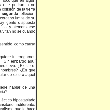
ún loco que en algún
las que podrán o no
 colisión de la tierra
a
segunda
reflexión,
 cercano límite de su
hay gente dispuesta
fico, y atemorizarse
ra y tan no se cuando
o sentido, como causa
quiere interrogarnos
e
. Sin embargo aquí
 medioevo. ¿Existe
el
s
hombres? ¿En que
ular de éste o aquel
puede hablar de una
oria?
léctico hipostasiado
sitorio, indiferente,
uralismo que lo hace