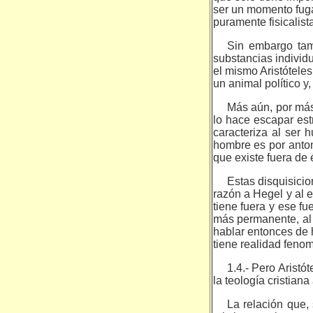
ser un momento fuga
pura­mente fisicalist
Sin embargo tam
substancias individu
el mismo Aristóteles
un animal político y
Más aún, por más
lo hace escapar estr
caracteriza al ser
hombre es por antono
que existe fuera de é
Estas disquisici
razón a Hegel y al e
tiene fuera y ese f
más permanente, al 
hablar entonces de h
tiene realidad fenom
1.4.- Pero Aristó
la teología cristian
La relación que, 