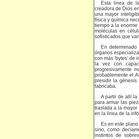
Esta linea de l
creadora de Dios en
una mayor inteligi
física y química ne
tiempo a la enorme 
moléculas en célul
sofisticados que va
En determinado 
órganos especializa
con más 'bytes' de i
la vez con capac
progresivamente m
probablemente el A
presidir la génesi
fabricaba.
A partir de allí 
para armar las piez
traslada a la mayor
en la linea de la in
Es en este plano
sino, como decíamo
instintos de sobrev