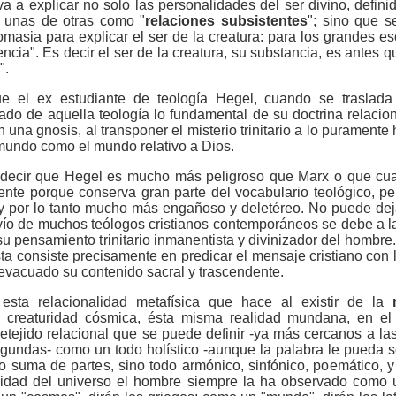
va a explicar no solo las personalidades del ser divino, defin
a unas de otras como "
relaciones subsistentes
"; sino que s
omasia para explicar el ser de la creatura: para los grandes es
cia". Es decir el ser de la creatura, su substancia, es antes 
".
e el ex estudiante de teología Hegel, cuando se traslada a
do de aquella teología lo fundamental de su doctrina relacion
una gnosis, al transponer el misterio trinitario a lo puramente h
 mundo como el mundo relativo a Dios.
 decir que Hegel es mucho más peligroso que Marx o que cua
ente porque conserva gran parte del vocabulario teológico, p
 y por lo tanto mucho más engañoso y deletéreo. No puede de
avío de muchos teólogos cristianos contemporáneos se debe a l
u pensamiento trinitario inmanentista y divinizador del hombre
ista consiste precisamente en predicar el mensaje cristiano con
 evacuado su contenido sacral y trascendente.
sta relacionalidad metafísica que hace al existir de la
 creaturidad cósmica, ésta misma realidad mundana, en el 
retejido relacional que se puede definir -ya más cercanos a las 
gundas- como un todo holístico -aunque la palabra le pueda s
o suma de partes, sino todo armónico, sinfónico, poemático, y 
lidad del universo el hombre siempre la ha observado como