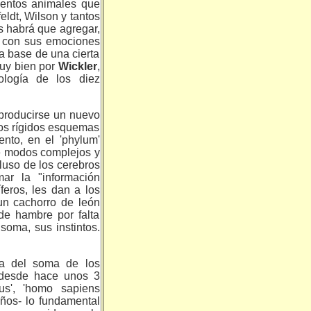
ientos animales que
eldt, Wilson y tantos
os habrá que agregar,
s, con sus emociones
la base de una cierta
muy bien por
Wickler
,
iología de los diez
 producirse un nuevo
los rígidos esquemas
nto, en el 'phylum'
 de modos complejos y
luso de los cerebros
ar la "información
feros, les dan a los
un cachorro de león
de hambre por falta
soma, sus instintos.
era del soma de los
í, desde hace unos 3
tus', 'homo sapiens
años- lo fundamental